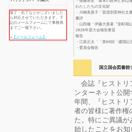
・後藤敦史「幕末の政局と郡山
わたしたちの文化財
・川嶋美貴子「賀茂別雷神社文
落丁・乱丁などがございました
ら対応させていただきます。下
書評
記のメールフォームにて事務局
・山田徹「伊藤大貴著『室町期
までご一報下さい。
2026年度大会報告要旨
報告
⇒
【メールフォーム】
・江坂正太「「第60回「建国記
・委員会報告
国立国会図書館デジタ
会誌『ヒストリア
ンターネット公開す
年間、『ヒストリ
者の皆様に著作権
た。特にご異議が
始したことをお知