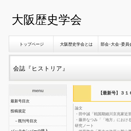
大阪歴史学会
トップページ
大阪歴史学会とは
部会･大会･委員
会誌『ヒストリア』
menu
【最新号】３１６号
最新号目次
論文
投稿規定
・田中誠「戦国期細川京兆家近習
・藤井なつみ「「地方」における
－既刊号目次
研究ノート
バックナンバーの購入