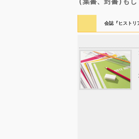
(葉書、封書)も
会誌『ヒストリア』