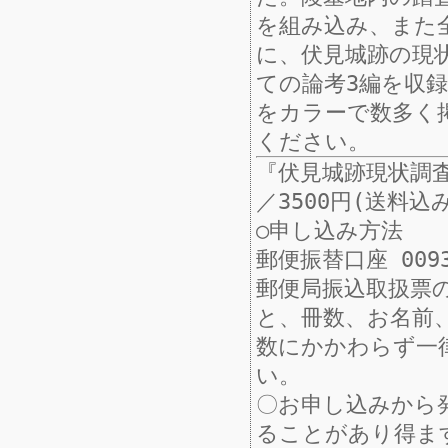
を組み込み、また
に、伏見城跡の現
ての論考3編を収
をカラーで数多く
ください。
『伏見城跡現状調査
／3500円(送料込
○申し込み方法
郵便振替口座 009
郵便局振込取扱票
と、冊数、お名前
数にかかわらず一
い。
〇お申し込みから
ることがあり得ま